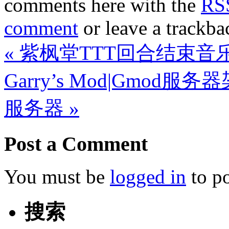
comments here with the
RSS
comment
or leave a trackba
«
紫枫堂TTT回合结束音
Garry’s Mod|Gmo
服务器
»
Post a Comment
You must be
logged in
to p
搜索