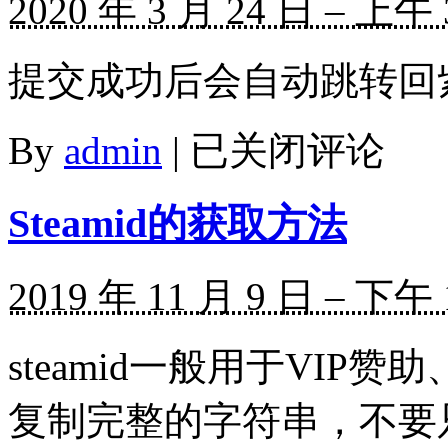
2020 年 3 月 24 日 – 上午 
提交成功后会自动跳转回
紫
By
admin
|
已关闭评论
枫
堂
Garry’s
Steamid的获取方法
Mod
反
馈
2019 年 11 月 9 日 – 下午 
steamid一般用于VI
复制完整的字符串，不要